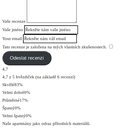
Vaše recenze
Vaše jméno
Your email
Tato recenze je založena na mých vlastních zkušenostech.
​
Odeslat recenzi
4,7
4,7 z 5 hvězdiček (na základě 6 recenzí)
Skvělé
83%
Velmi dobré
0%
Průměrné
17%
Špatný
0%
Velmi špatný
0%
Naše apartmány jako odraz přírodních materiálů.